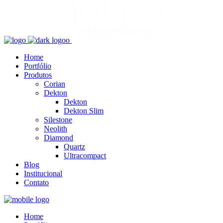
Home
Portfólio
Produtos
Corian
Dekton
Dekton
Dekton Slim
Silestone
Neolith
Diamond
Quartz
Ultracompact
Blog
Institucional
Contato
Home