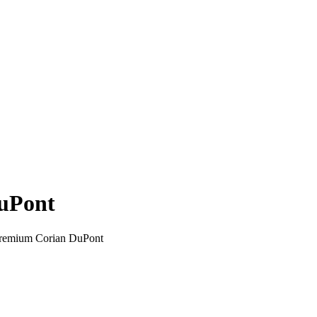
uPont
Premium Corian DuPont